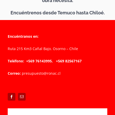
obra necesita.
Encuéntrenos desde Temuco hasta Chiloé.
Encuéntranos en:
Ruta 215 Km3 Cañal Bajo. Osorno – Chile
Teléfono:
+569 76143995.
+569 825
67167
Correo:
presupuesto@ronac.cl